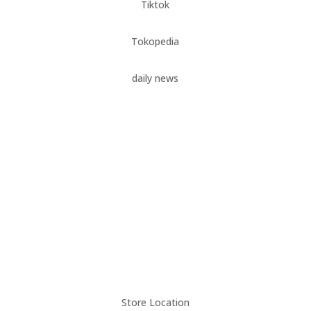
Tiktok
Tokopedia
daily news
Kreativitas Kamar Mandi: Inspirasi Bak Mandi
Teraso Unik
oleh
terasojogja.com-admin
|
Feb 1, 2024
|
Bak
Mandi Teraso
Elegan dengan Bak Mandi Teraso : Desain
Kamar Mandi Klasik
oleh
terasojogja.com-admin
|
Des 14, 2023
|
Bak
Mandi Teraso
Store Location