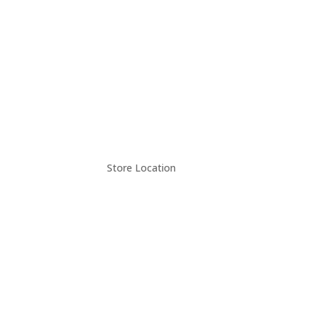
Store Location
r
Bak
k
|
aso