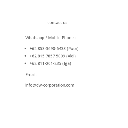
ak
contact us
|
Whatsapp / Mobile Phone :
raso
+62 853-3690-6433 (Putri)
+62 815 7857 5809 (Aldi)
+62 811-201-235 (Iga)
Email :
info@dw-corporation.com