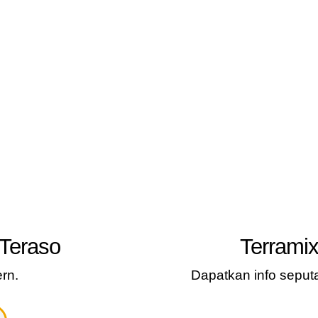
Teraso
Terramix
rn.
Dapatkan info seput