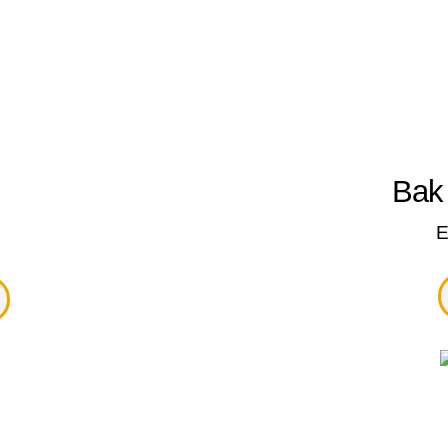
so
Bak
Beragam.
E