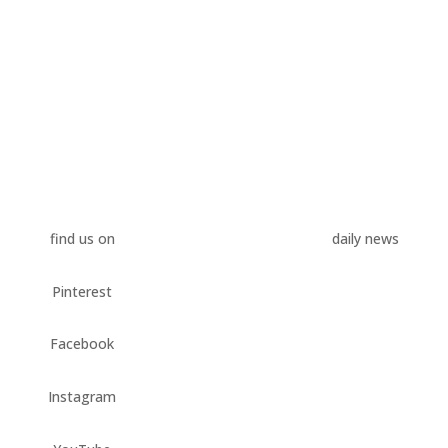
find us on
daily news
Kreativitas Kama
Pinterest
Mandi: Inspirasi 
Mandi Teraso Uni
Facebook
oleh
terasojogja.com-admin
Feb 1, 2024
|
Bak Mandi Ter
Instagram