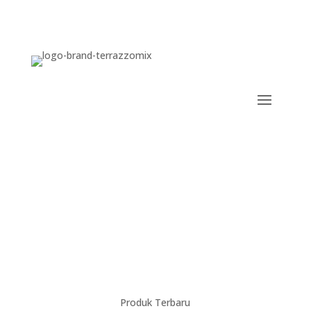
Teraso Jogja by Terramix
Discover More
Produk Terbaru