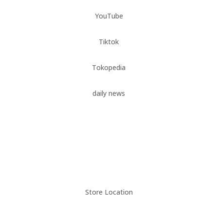
YouTube
Tiktok
Tokopedia
daily news
Desain Modern Sentuhan Klasik: Tempat
Wudhu Teraso Elegan
oleh
terasojogja.com-admin
|
Des 21, 2023
|
Tempat
Wudhu Teraso
Store Location