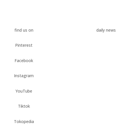
find us on
daily news
Kamar Mandi:
Pinterest
Keindahan Ubin
Teraso di Pasar
Facebook
Modern BSD City
oleh
terasojogja.com-admin
Instagram
25, 2024
|
Ubin Teraso
YouTube
Tiktok
Tokopedia