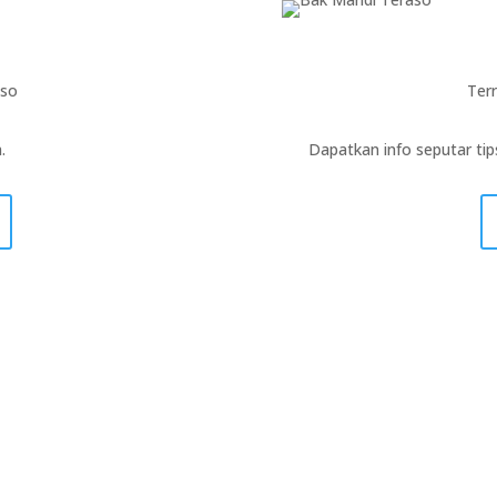
aso
Terr
.
Dapatkan info seputar ti