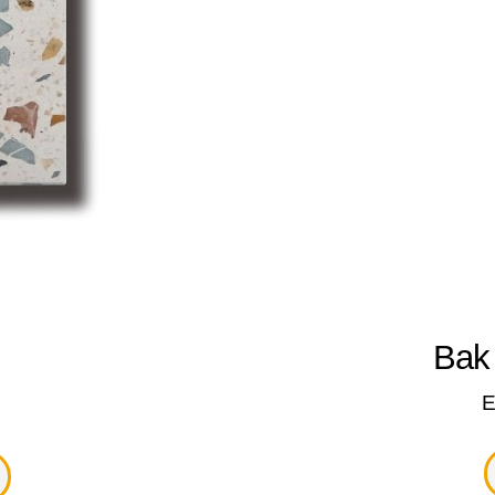
so
Bak
Beragam.
E