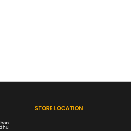
STORE LOCATION
han
dhu