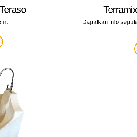
Teraso
Terramix
rn.
Dapatkan info seput