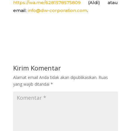
https://wa.me/6281578575809
(Aldi) atau
email:
info@dw-corporation.com
.
Kirim Komentar
Alamat email Anda tidak akan dipublikasikan.
Ruas
yang wajib ditandai
*