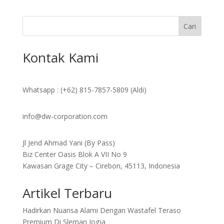
Cari
Kontak Kami
Whatsapp : (+62) 815-7857-5809 (Aldi)
info@dw-corporation.com
Jl Jend Ahmad Yani (By Pass)
Biz Center Oasis Blok A VII No 9
Kawasan Grage City – Cirebon, 45113, Indonesia
Artikel Terbaru
Hadirkan Nuansa Alami Dengan Wastafel Teraso
Premium Di Sleman Jogja