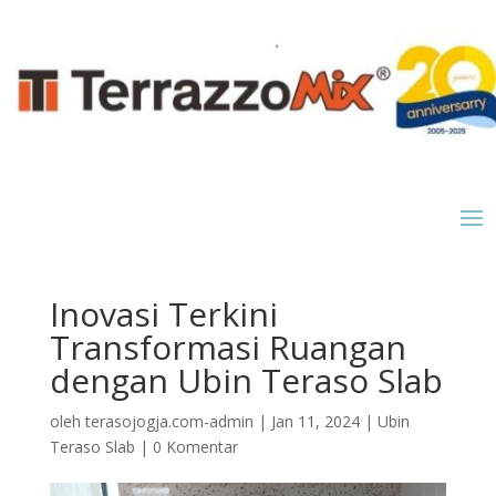
Inovasi Terkini
Transformasi Ruangan
dengan Ubin Teraso Slab
oleh
terasojogja.com-admin
|
Jan 11, 2024
|
Ubin
Teraso Slab
|
0 Komentar