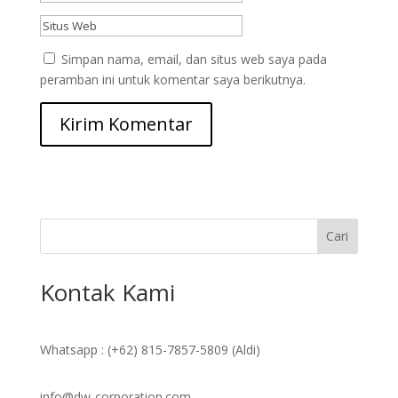
Simpan nama, email, dan situs web saya pada
peramban ini untuk komentar saya berikutnya.
Cari
Kontak Kami
Whatsapp : (+62) 815-7857-5809 (Aldi)
info@dw-corporation.com