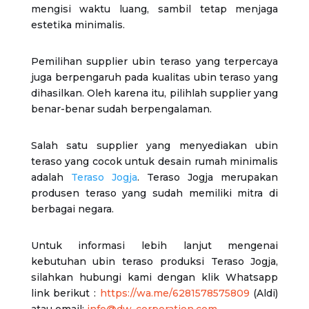
mengisi waktu luang, sambil tetap menjaga
estetika minimalis.
Pemilihan supplier ubin teraso yang terpercaya
juga berpengaruh pada kualitas ubin teraso yang
dihasilkan. Oleh karena itu, pilihlah supplier yang
benar-benar sudah berpengalaman.
Salah satu supplier yang menyediakan ubin
teraso yang cocok untuk desain rumah minimalis
adalah
Teraso Jogja
. Teraso Jogja merupakan
produsen teraso yang sudah memiliki mitra di
berbagai negara.
Untuk informasi lebih lanjut mengenai
kebutuhan ubin teraso produksi Teraso Jogja,
silahkan hubungi kami dengan klik Whatsapp
link berikut :
https://wa.me/6281578575809
(Aldi)
atau email:
info@dw-corporation.com