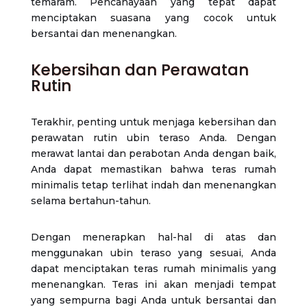
temaram. Pencahayaan yang tepat dapat
menciptakan suasana yang cocok untuk
bersantai dan menenangkan.
Kebersihan dan Perawatan
Rutin
Terakhir, penting untuk menjaga kebersihan dan
perawatan rutin ubin teraso Anda. Dengan
merawat lantai dan perabotan Anda dengan baik,
Anda dapat memastikan bahwa teras rumah
minimalis tetap terlihat indah dan menenangkan
selama bertahun-tahun.
Dengan menerapkan hal-hal di atas dan
menggunakan ubin teraso yang sesuai, Anda
dapat menciptakan teras rumah minimalis yang
menenangkan. Teras ini akan menjadi tempat
yang sempurna bagi Anda untuk bersantai dan