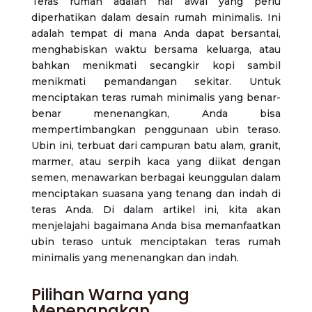
Teras rumah adalah hal awal yang perlu
diperhatikan dalam desain rumah minimalis. Ini
adalah tempat di mana Anda dapat bersantai,
menghabiskan waktu bersama keluarga, atau
bahkan menikmati secangkir kopi sambil
menikmati pemandangan sekitar. Untuk
menciptakan teras rumah minimalis yang benar-
benar menenangkan, Anda bisa
mempertimbangkan penggunaan ubin teraso.
Ubin ini, terbuat dari campuran batu alam, granit,
marmer, atau serpih kaca yang diikat dengan
semen, menawarkan berbagai keunggulan dalam
menciptakan suasana yang tenang dan indah di
teras Anda. Di dalam artikel ini, kita akan
menjelajahi bagaimana Anda bisa memanfaatkan
ubin teraso untuk menciptakan teras rumah
minimalis yang menenangkan dan indah.
Pilihan Warna yang
Menenangkan