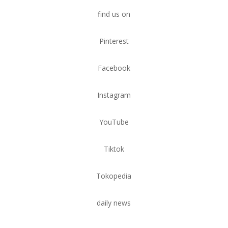
find us on
Pinterest
Facebook
Instagram
YouTube
Tiktok
Tokopedia
daily news
Tempat Wudhu Teraso: Sentuhan Elegan