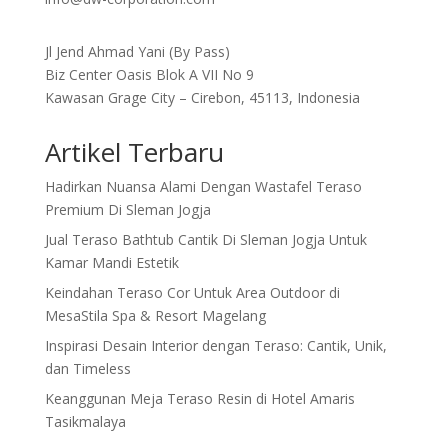
Jl Jend Ahmad Yani (By Pass)
Biz Center Oasis Blok A VII No 9
Kawasan Grage City – Cirebon, 45113, Indonesia
Artikel Terbaru
Hadirkan Nuansa Alami Dengan Wastafel Teraso
Premium Di Sleman Jogja
Jual Teraso Bathtub Cantik Di Sleman Jogja Untuk
Kamar Mandi Estetik
Keindahan Teraso Cor Untuk Area Outdoor di
MesaStila Spa & Resort Magelang
Inspirasi Desain Interior dengan Teraso: Cantik, Unik,
dan Timeless
Keanggunan Meja Teraso Resin di Hotel Amaris
Tasikmalaya